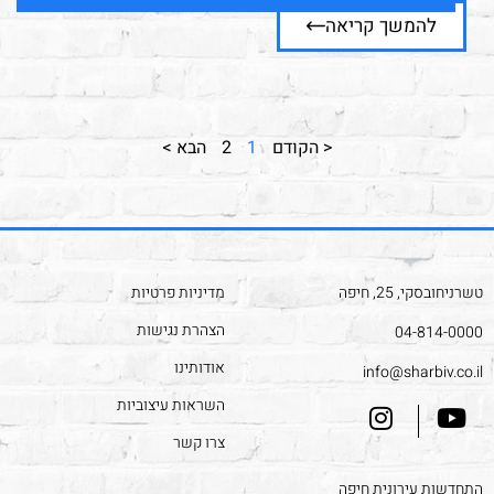
להמשך קריאה
< הקודם
1
2
הבא >
טשרניחובסקי, 25, חיפה
מדיניות פרטיות
הצהרת נגישות
04-814-0000
אודותינו
info@sharbiv.co.il
השראות עיצוביות
צרו קשר
התחדשות עירונית חיפה