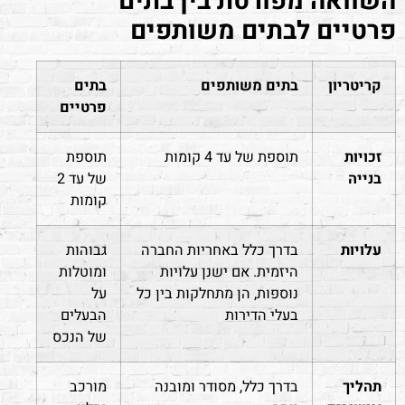
השוואה מפורטת בין בתים
פרטיים לבתים משותפים
קריטריון
בתים משותפים
בתים
פרטיים
זכויות
תוספת של עד 4 קומות
תוספת
בנייה
של עד 2
קומות
עלויות
בדרך כלל באחריות החברה
גבוהות
היזמית. אם ישנן עלויות
ומוטלות
נוספות, הן מתחלקות בין כל
על
בעלי הדירות
הבעלים
של הנכס
תהליך
בדרך כלל, מסודר ומובנה
מורכב