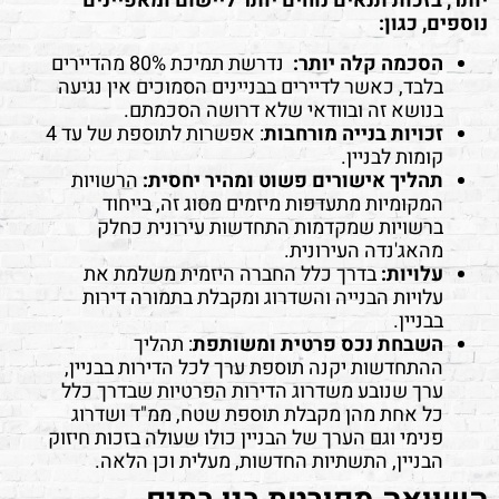
יותר, בזכות תנאים נוחים יותר ליישום ומאפיינים
נוספים, כגון:
הסכמה קלה יותר:
נדרשת תמיכת 80% מהדיירים
בלבד, כאשר לדיירים בבניינים הסמוכים אין נגיעה
בנושא זה ובוודאי שלא דרושה הסכמתם.
זכויות בנייה מורחבות
: אפשרות לתוספת של עד 4
קומות לבניין.
תהליך אישורים פשוט ומהיר
יחסית:
הרשויות
המקומיות מתעדפות מיזמים מסוג זה, בייחוד
ברשויות שמקדמות התחדשות עירונית כחלק
מהאג'נדה העירונית.
עלויות:
בדרך כלל החברה היזמית משלמת את
עלויות הבנייה והשדרוג ומקבלת בתמורה דירות
בבניין.
השבחת נכס פרטית ומשותפת
: תהליך
ההתחדשות יקנה תוספת ערך לכל הדירות בבניין,
ערך שנובע משדרוג הדירות הפרטיות שבדרך כלל
כל אחת מהן מקבלת תוספת שטח, ממ"ד ושדרוג
פנימי וגם הערך של הבניין כולו שעולה בזכות חיזוק
הבניין, התשתיות החדשות, מעלית וכן הלאה.