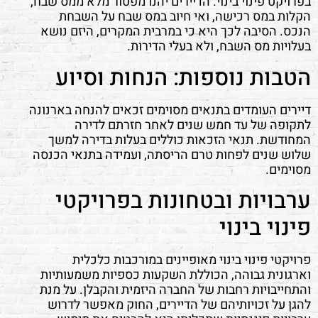
בפרויקט פינוי בינוי. הדיירים יהנו מפטור מלא ממס שבח,
הקלות במס רכישה, ואי חיוב במס שבח על השבחת
הנכס. הסיבה לכך היא כי במרבית המקרים, היזם נושא
בעלויות מס השבח, ולא בעלי הדירות.
הטבות נוספות: הנחות וסיוע
דיירים העומדים בתנאים מסוימים זכאים להנחה בארנונה
לתקופה של עד חמש שנים לאחר חזרתם לדירה
המחודשת. תנאי הזכאות כוללים בעלות בדירה למשך
שלוש שנים לפחות טרם הריסתה, ועמידה בתנאי הכנסה
מסוימים.
ערבויות ובטחונות בפרויקטי
פינוי בינוי
פרויקטי פינוי בינוי מאופיינים במורכבות כלכלית
וארגונית גבוהה, הכוללת השקעות כספיות משמעותיות
והתחייבויות רחבות של החברה היזמית והקבלן. על מנת
להגן על זכויותיהם של הדיירים, החוק מאפשר לדרוש