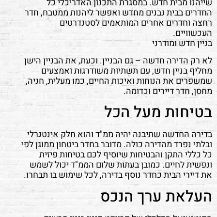
שייהנו מבית חדש. במסגרת התכנון האדריכלי כל
החדרים בבית נבנים מחדש ואפשר ליהנות ממטבח, חדר
רחצה וחדרים אחרים המותאמים לסטנדרטים
העכשוויים.
בניין חדש ומודרני
לא רק הדירה חדשה – גם הבניין. וכעת, את הבניין הישן
מחליף בניין חדש, עם תשתיות משודרגות ואמצעים
שמשפרים את הנוחות ואיכות החיים, כמו מעלית, חניה,
מחסן, חדר דיירים וכדומה.
בטיחות מעל הכל
בדירה החדשה שתיבנה יהיה ממ"ד והוא חלק אינטגרלי
ובלתי נפרד מהדירה כולה. מדובר בחדר ביטחון ממוגן לפי
כל כללי התקן והבטיחות שיוסיף לכם בטיחות פיזית
ונפשית לחיים. כמובן בעתות שלום הממ"ד יכול לשמש
את דיירי הבית כחדר נוסף בדירה, לכל שימוש בו תבחרו.
העלאת ערך הנכס