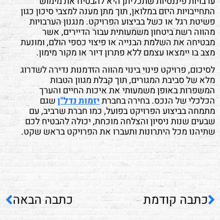
ערבויות פיננסיות שתכליתן היא להבטיח את מימוש
התחייבויות היזם במלואן, תוך מתן מענה למצבי סיכון כגון
פשיטת רגל או כשל בביצוע הפרויקט. מנגנון הערבויות
מהווה רשת ביטחון משמעותית עבור הדיירים, אשר
מבטיחה את השלמת הבנייה או פיצוי כספי הולם, ומונעת
מצב בו יימצאו עצמם ללא פתרון דיור או מקור מימון.
לסיכום, פרויקט פינוי בינוי מהווה הזדמנות נדירה לשדרוג
מלא של סביבת המגורים, תוך קבלת מגוון הטבות
המשפרות באופן משמעותי את איכות החיים והערך
הכלכלי של הנכס. בחירה בחברת
יזמות נדל"ן
שגם
מתמחה בביצוע הפרויקט בפועל, כמו חברת שרביב, עם
שבעים שנות ניסיון והצלחה מוכחת, יכולה להבטיח לכם
שתיהנו מכל היתרונות ותעברו את הפרויקט בראש שקט.
כתבה קודמת
כתבה הבאה