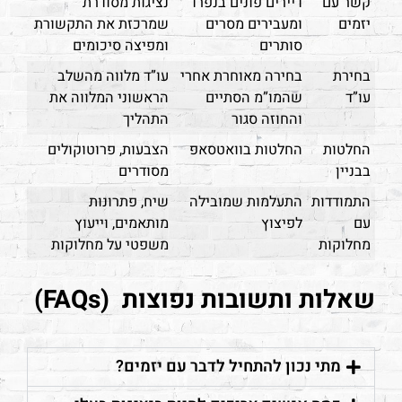
קשר עם
דיירים פונים בנפרד
נציגות מסודרת
יזמים
ומעבירים מסרים
שמרכזת את התקשורת
סותרים
ומפיצה סיכומים
בחירת
בחירה מאוחרת אחרי
עו”ד מלווה מהשלב
עו”ד
שהמו”מ הסתיים
הראשוני המלווה את
והחוזה סגור
התהליך
החלטות
החלטות בוואטסאפ
הצבעות, פרוטוקולים
בבניין
מסודרים
התמודדות
התעלמות שמובילה
שיח, פתרונות
עם
לפיצוץ
מותאמים, וייעוץ
מחלוקות
משפטי על מחלוקות
שאלות ותשובות נפוצות (FAQs)
מתי נכון להתחיל לדבר עם יזמים?