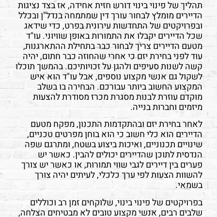
תהליך של פינוי בינוי דורש חזית אחידה, אז בצד נציגות
הדיירים מומלץ לבחור עורך דין שמתמחה בנדל"ן ובכלל
ובפרויקטים של התחדשות עירונית בפרט, כדי שידאג
שכל הדיירים יקבלו את התמורות באופן שוויוני. עו"ד
מטעם הדיירים צריך לבחור כבר בתחילת ההתארגנות,
עוד לפני בחירת יזם כי אחרי שהחוזה כבר חתום, יהיה
קשה לשנות סעיפים ולהגן על זכויותיכם. בהמשך תוכלו
לשקול גם אנשי מקצוע נוספים, אבל עו"ד הוא איש
המקצוע החשוב ביותר עבורכם. הבחירה בו בשלב
מוקדם עוזרת לבנות מסגרת מכרז מסודרת להצעות
מיזמים וחברות בנייה.
לאחר בחירת יזם ובהתקדמות התכנון, מפקח מטעם
הדיירים הוא כלי חשוב כי הוא בוחן מפרטים טכניים,
שינויים תכנוניים, ואיכות ביצוע בשטח, ומתרגם שפה
הנדסית לתוכן שהדיירים יכולים להבין. כאשר יש
פערים בין דיירים לגבי שווי תמורות, או כאשר יש צורך
להשוות הצעות לפי ערך כלכלי, לעיתים יהיה צורך
בשמאי.
בפרויקטים של פינוי בינוי, שלוקחים זמן רב וכוללים
שלבים רבים, אנשי מקצוע טובים לא מבטיחים הצלחה,