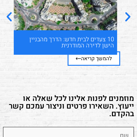
10 צעדים לבית חדש: הדרך מהבניין
המ
הישן לדירה המודרנית
הצ
להמשך קריאה
ל
מוזמנים לפנות אלינו לכל שאלה או
ייעוץ. השאירו פרטים וניצור עמכם קשר
בהקדם.