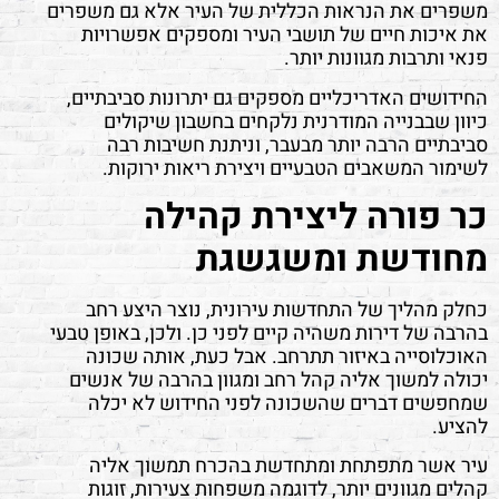
משפרים את הנראות הכללית של העיר אלא גם משפרים
את איכות חיים של תושבי העיר ומספקים אפשרויות
פנאי ותרבות מגוונות יותר.
החידושים האדריכליים מספקים גם יתרונות סביבתיים,
כיוון שבבנייה המודרנית נלקחים בחשבון שיקולים
סביבתיים הרבה יותר מבעבר, וניתנת חשיבות רבה
לשימור המשאבים הטבעיים ויצירת ריאות ירוקות.
כר פורה ליצירת קהילה
מחודשת ומשגשגת
כחלק מהליך של התחדשות עירונית, נוצר היצע רחב
בהרבה של דירות משהיה קיים לפני כן. ולכן, באופן טבעי
האוכלוסייה באיזור תתרחב. אבל כעת, אותה שכונה
יכולה למשוך אליה קהל רחב ומגוון בהרבה של אנשים
שמחפשים דברים שהשכונה לפני החידוש לא יכלה
להציע.
עיר אשר מתפתחת ומתחדשת בהכרח תמשוך אליה
קהלים מגוונים יותר, לדוגמה משפחות צעירות, זוגות