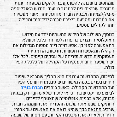
שמחפשים שכונה להשתקע בה ולהקים משפחה, זוגות
מבוגרים שרוצים בית להתבגר בו ועוד. חידוש האוכלוסייה
מוביל לצמיחה ולבניית חברה מגוונת יותר, אשר מעשירה
את התרבות ומסייעת ביצירת סביבה ידידותית ומכילה
יותר לקהלים נוספים.
בנוסף, השילוב של חידוש התשתיות יחד עם חידוש
האוכלוסייה יוצרים כר פורה לפריחה כלכלית שלא
התאפשרה לפני כן. אפשרויות דיור נוספות מגדילות את
הקהילה ומאפשרות תעשיות חדשות, הזדמנויות
תעסוקתיות חדשות ופריחה של עסקים קיימים. לכל אלו
יש השפעה חיובית ענקית על הקהילה ועל כלכלת העיר
כולה.
לסיכום, התחדשות עירונית הוא תהליך שמביא לשיפור
החיים בערים בכמה מישורים שונים, מחידוש פני העיר
ועד התחדשות הקהילה. כאשר בוחרים
חברת בנייה
לביצוע פרויקט שכזה, כדאי לזכור שלא מדובר רק בבניית
מבנים, אלא בבניית אוכלוסייה שתצטרף לדיירים
הוותיקים שבנו את השכונה והפריחו את השממה. חברת
שרביב מתגאה בכך שהיא רואה את האנשים שמאחורי
הדירות ולא רק את המבנים והקירות, עם ניסיון של שבעה